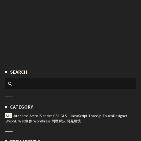
SEARCH
CATEGORY
ALL
.htaccess
Astro
Blender
CSS
GLSL
JavaScript
Three.js
TouchDesigner
WebGL
Web制作
WordPress
問題解決
開発環境