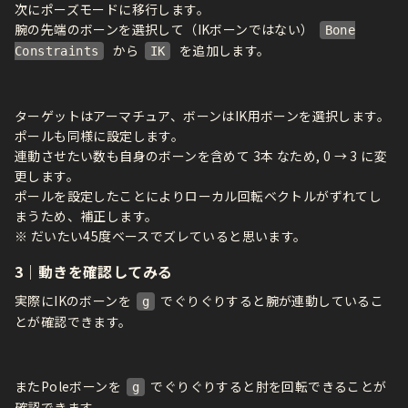
次にポーズモードに移行します。
腕の先端のボーンを選択して（IKボーンではない）
Bone
から
を追加します。
Constraints
IK
ターゲットはアーマチュア、ボーンはIK用ボーンを選択します。
ポールも同様に設定します。
連動させたい数も自身のボーンを含めて 3本 なため, 0 → 3 に変
更します。
ポールを設定したことによりローカル回転ベクトルがずれてし
まうため、補正します。
※ だいたい45度ベースでズレていると思います。
3｜動きを確認してみる
実際にIKのボーンを
でぐりぐりすると腕が連動しているこ
g
とが確認できます。
またPoleボーンを
でぐりぐりすると肘を回転できることが
g
確認できます。