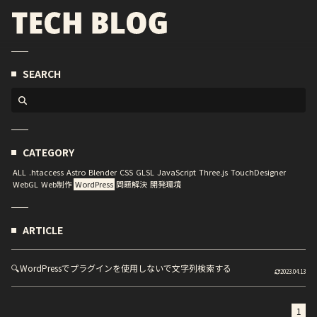
SEARCH
CATEGORY
ALL
.htaccess
Astro
Blender
CSS
GLSL
JavaScript
Three.js
TouchDesigner
WebGL
Web制作
WordPress
問題解決
開発環境
ARTICLE
🔍
WordPressでプラグインを使用しないで文字列検索する
2023.04.13
1