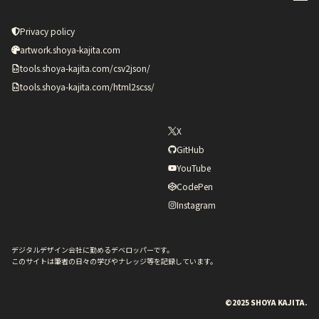
Privacy policy
artwork.shoya-kajita.com
tools.shoya-kajita.com/csv2json/
tools.shoya-kajita.com/html2scss/
X
GitHub
YouTube
CodePen
Instagram
デジタルデザイン会社に勤めるデベロッパーです。
このサイトは筆者の日々の学びやナレッジ等を記録しています。
©2025 SHOYA KAJITA.