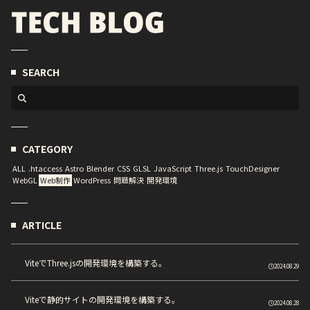
SEARCH
CATEGORY
ALL
.htaccess
Astro
Blender
CSS
GLSL
JavaScript
Three.js
TouchDesigner
WebGL
Web制作
WordPress
問題解決
開発環境
ARTICLE
ViteでThree.jsの開発環境を構築する。
2024.08.29
Viteで静的サイトの開発環境を構築する。
2024.08.28