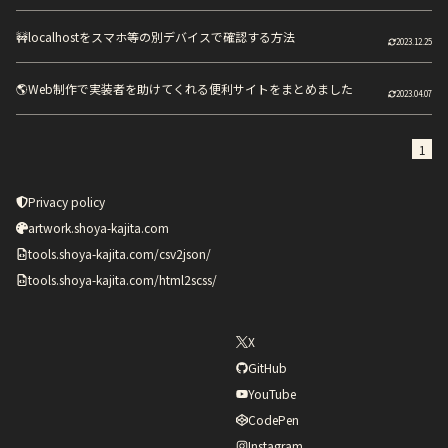
🚧
localhostをスマホ等の別デバイスで確認する方法
2023.12.25
🌎
Web制作で実装者を助けてくれる便利サイトをまとめました
2023.04.07
1
Privacy policy
artwork.shoya-kajita.com
tools.shoya-kajita.com/csv2json/
tools.shoya-kajita.com/html2scss/
X
GitHub
YouTube
CodePen
Instagram