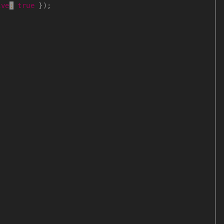
ive
:
true
}
)
;