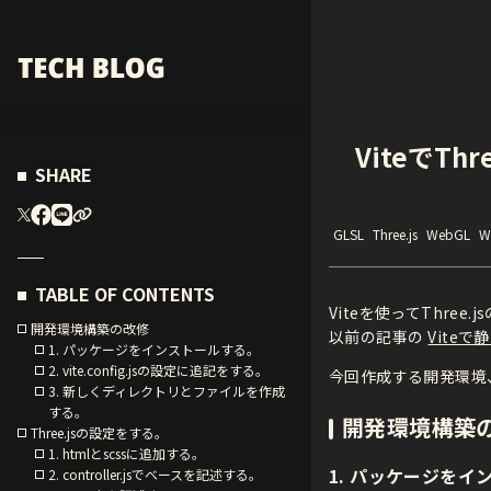
ViteでT
SHARE
GLSL
Three.js
WebGL
W
TABLE OF CONTENTS
Viteを使ってThre
開発環境構築の改修
以前の記事の
Vite
1. パッケージをインストールする。
2. vite.config.jsの設定に追記をする。
今回作成する開発環境、い
3. 新しくディレクトリとファイルを作成
する。
開発環境構築
Three.jsの設定をする。
1. htmlとscssに追加する。
1. パッケージをイ
2. controller.jsでベースを記述する。