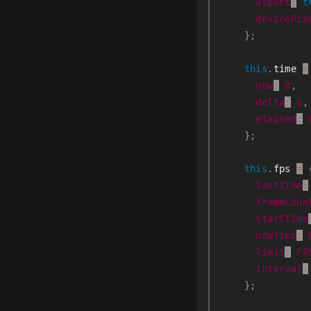
aspect
:
t
devicePix
}
;
this
.
time 
=
now
:
0
,
delta
:
0
,
elapsed
:
}
;
this
.
fps 
=
lastTime
:
frameCoun
startTime
nowTime
:
limit
:
FP
interval
:
}
;