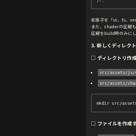
}
)
;
拡張子を「vs、fs、v
また、shaderの圧
圧縮をbuild時のみ
3. 新しくディレ
□ ディレクトリ作
src/assets/js/
src/assets/sha
mkdir src/asset
□ ファイルを作成