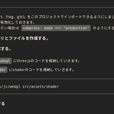
ert、frag、glsl」をこのプロジェクトでインポートできるようにしま
縮も有効化しておきます。
にしたい場合は
のようにす
compress: mode === "production"
クトリとファイルを作成する。
成する。
にthree.jsのコードを格納していきます。
webgl
にshaderのコードを格納していきます。
der
s/js/webgl src/assets/shader
する