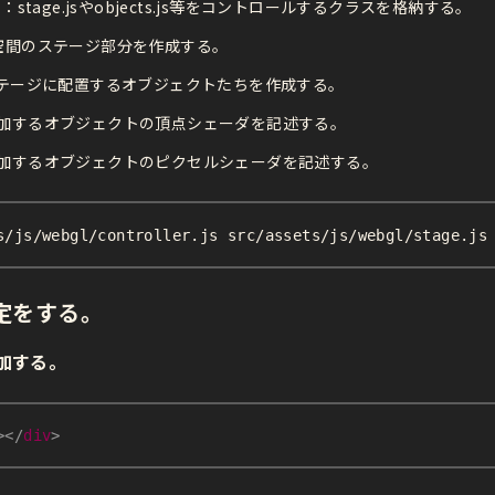
：stage.jsやobjects.js等をコントロールするクラスを格納する。
d空間のステージ部分を作成する。
：ステージに配置するオブジェクトたちを作成する。
加するオブジェクトの頂点シェーダを記述する。
加するオブジェクトのピクセルシェーダを記述する。
s/js/webgl/controller.js src/assets/js/webgl/stage.js
の設定をする。
に追加する。
>
</
div
>