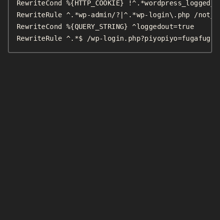
RewriteCond %{HTTP_COOKIE} !^.*wordpress_logged_in
RewriteRule ^.*wp-admin/?|^.*wp-login\.php /not_fo
RewriteCond %{QUERY_STRING} ^loggedout=true

RewriteRule ^.*$ /wp-login.php?piyopiyo=fugafuga 