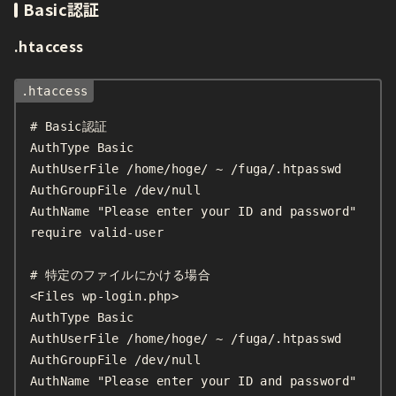
Basic認証
.htaccess
# Basic認証

AuthType Basic

AuthUserFile /home/hoge/ ~ /fuga/.htpasswd

AuthGroupFile /dev/null

AuthName "Please enter your ID and password"

require valid-user

# 特定のファイルにかける場合

<Files wp-login.php>

AuthType Basic

AuthUserFile /home/hoge/ ~ /fuga/.htpasswd

AuthGroupFile /dev/null

AuthName "Please enter your ID and password"
