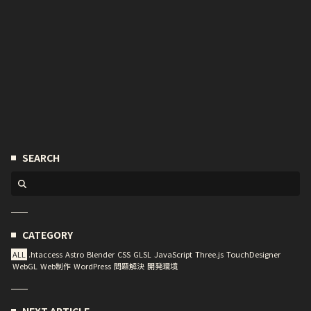
SEARCH
CATEGORY
ALL
.htaccess
Astro
Blender
CSS
GLSL
JavaScript
Three.js
TouchDesigner
WebGL
Web制作
WordPress
問題解決
開発環境