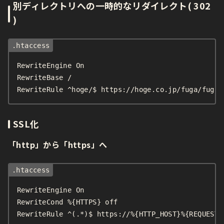
別ディレクトリへの一時的なリダイレクト( 302
)
RewriteEngine On

RewriteBase /

RewriteRule ^hoge/$ https://hoge.co.jp/fuga/fuga/
SSL化
「http」から「https」へ
RewriteEngine On

RewriteCond %{HTTPS} off

RewriteRule ^(.*)$ https://%{HTTP_HOST}%{REQUEST_