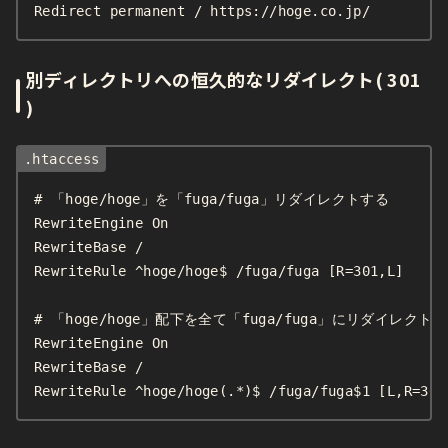
Redirect permanent / https://hoge.co.jp/
別ディレクトリへの恒久的なリダイレクト( 301
)
# 「hoge/hoge」を「fuga/fuga」リダイレクトする

RewriteEngine On

RewriteBase /

RewriteRule ^hoge/hoge$ /fuga/fuga [R=301,L]

# 「hoge/hoge」配下を全て「fuga/fuga」にリダイレクトす
RewriteEngine On

RewriteBase /

RewriteRule ^hoge/hoge(.*)$ /fuga/fuga$1 [L,R=301