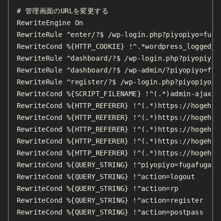
# 管理画面のURLを変更する

RewriteEngine On

RewriteRule ^enter/?$ /wp-login.php?piyopiyo=fugaf
RewriteCond %{HTTP_COOKIE} !^.*wordpress_logged_in
RewriteRule ^dashboard/?$ /wp-login.php?piyopiyo=
RewriteRule ^dashboard/?$ /wp-admin/?piyopiyo=fuga
RewriteRule ^register/?$ /wp-login.php?piyopiyo=f
RewriteCond %{SCRIPT_FILENAME} !^(.*)admin-ajax\.p
RewriteCond %{HTTP_REFERER} !^(.*)https://hogehoge
RewriteCond %{HTTP_REFERER} !^(.*)https://hogehog
RewriteCond %{HTTP_REFERER} !^(.*)https://hogehoge
RewriteCond %{HTTP_REFERER} !^(.*)https://hogehoge
RewriteCond %{HTTP_REFERER} !^(.*)https://hogehoge
RewriteCond %{QUERY_STRING} !^piyopiyo=fugafuga

RewriteCond %{QUERY_STRING} !^action=logout

RewriteCond %{QUERY_STRING} !^action=rp

RewriteCond %{QUERY_STRING} !^action=register

RewriteCond %{QUERY_STRING} !^action=postpass
