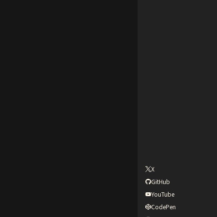
X
GitHub
YouTube
CodePen