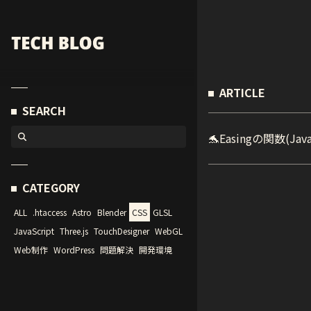
ARTICLE
SEARCH
🐬
Easingの関数(Ja
CATEGORY
ALL
.htaccess
Astro
Blender
CSS
GLSL
JavaScript
Three.js
TouchDesigner
WebGL
Web制作
WordPress
問題解決
開発環境