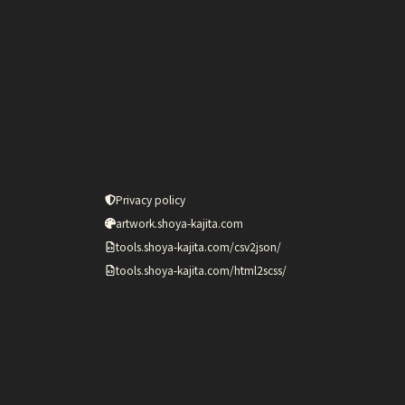
Privacy policy
artwork.shoya-kajita.com
tools.shoya-kajita.com/csv2json/
tools.shoya-kajita.com/html2scss/